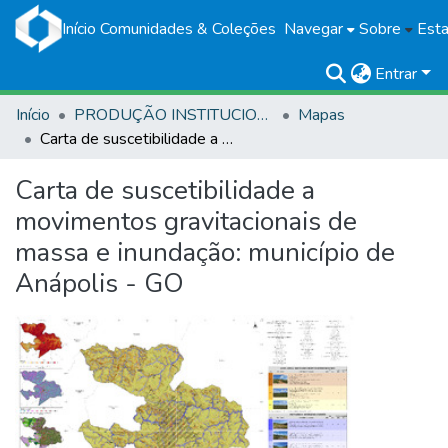
Início
Comunidades & Coleções
Navegar
Sobre
Esta
Entrar
Início
PRODUÇÃO INSTITUCIONAL
Mapas
Carta de suscetibilidade a movimentos gravitacionais de massa e inundação: município de Anápolis - GO
Carta de suscetibilidade a
movimentos gravitacionais de
massa e inundação: município de
Anápolis - GO