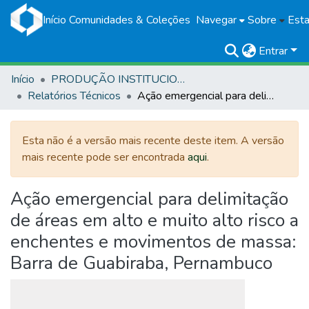
Início
Comunidades & Coleções
Navegar
Sobre
Esta
Entrar
Início
PRODUÇÃO INSTITUCIONAL
Relatórios Técnicos
Ação emergencial para delimitação de áreas em alto e muito alto risco a enchentes e movimentos de massa: Barra de Guabiraba, Pernambuco
Esta não é a versão mais recente deste item. A versão
mais recente pode ser encontrada
aqui
.
Ação emergencial para delimitação
de áreas em alto e muito alto risco a
enchentes e movimentos de massa:
Barra de Guabiraba, Pernambuco