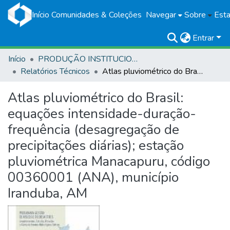
Início
Comunidades & Coleções
Navegar
Sobre
Esta
Entrar
Início
PRODUÇÃO INSTITUCIONAL
Relatórios Técnicos
Atlas pluviométrico do Brasil: equações intensidade-duração-frequência (desagregação de precipitações diárias); estação pluviométrica Manacapuru, código 00360001 (ANA), município Iranduba, AM
Atlas pluviométrico do Brasil:
equações intensidade-duração-
frequência (desagregação de
precipitações diárias); estação
pluviométrica Manacapuru, código
00360001 (ANA), município
Iranduba, AM