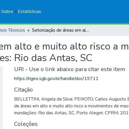
Sobre
Estatísticas
rios Técnicos
Setorização de áreas em alto e muito alto risco a movimentos de massa, enchentes e inundações: Rio das Antas, SC
em alto e muito alto risco a
es: Rio das Antas, SC
URI - Use o link abaixo para citar este item
https://rigeo.sgb.gov.br/handle/doc/19711
Citação
BELLETTINI, Angela da Silva; PEIXOTO, Carlos Augusto Br
de áreas em alto e muito alto risco a movimentos de mas
inundações: Rio das Antas, SC. Porto Alegre: CPRM, 201
Coleções