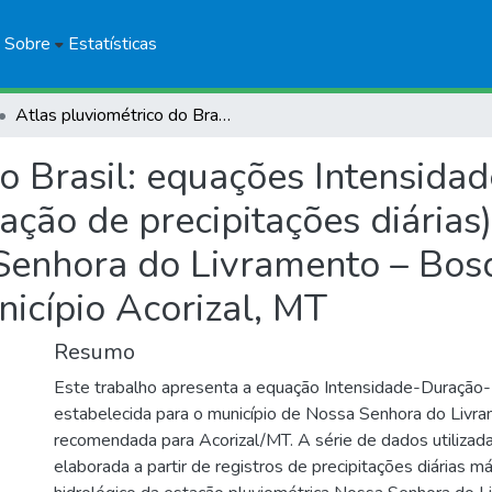
Sobre
Estatísticas
Atlas pluviométrico do Brasil: equações Intensidade-Duração-Frequência (desagregação de precipitações diárias): estação pluviométrica Nossa Senhora do Livramento – Bosque F. Barros, código 01556001 (ANA), município Acorizal, MT
do Brasil: equações Intensida
ção de precipitações diárias)
Senhora do Livramento – Bosq
icípio Acorizal, MT
Resumo
Este trabalho apresenta a equação Intensidade-Duração-
estabelecida para o município de Nossa Senhora do Livr
recomendada para Acorizal/MT. A série de dados utilizada
elaborada a partir de registros de precipitações diárias 