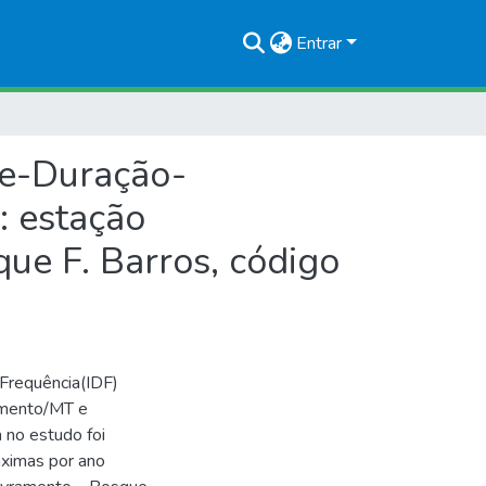
Entrar
de-Duração-
: estação
ue F. Barros, código
Frequência(IDF)
amento/MT e
 no estudo foi
máximas por ano