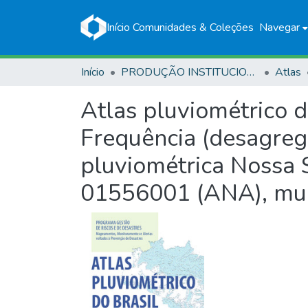
Início
Comunidades & Coleções
Navegar
Início
PRODUÇÃO INSTITUCIONAL
Atlas
Atlas pluviométrico 
Frequência (desagrega
pluviométrica Nossa 
01556001 (ANA), mun