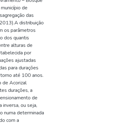
Livramento – Bosque
município de
esagregação das
2013).A distribuição
om os parâmetros
o dos quantis
ntre alturas de
tabelecida por
uações ajustadas
adas para durações
torno até 100 anos.
 de Acorizal
ntes durações, a
dimensionamento de
 inversa, ou seja,
ido numa determinada
ordo com a