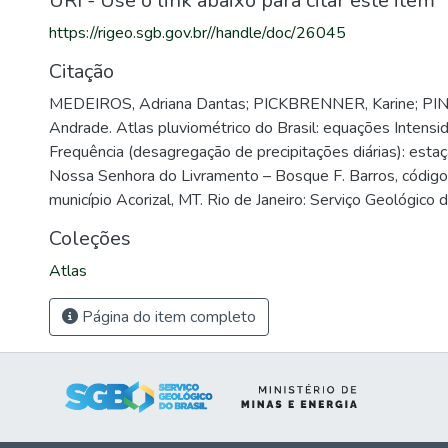
URI - Use o link abaixo para citar este item
https://rigeo.sgb.gov.br//handle/doc/26045
Citação
MEDEIROS, Adriana Dantas; PICKBRENNER, Karine; PINT
Andrade. Atlas pluviométrico do Brasil: equações Intens
Frequência (desagregação de precipitações diárias): estaç
Nossa Senhora do Livramento – Bosque F. Barros, códi
município Acorizal, MT. Rio de Janeiro: Serviço Geológico 
Coleções
Atlas
Página do item completo