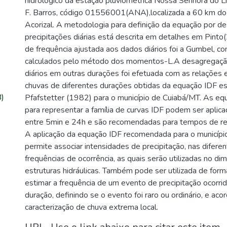
hidrológico da estação pluviométrica Nossa Senhora do 
F. Barros, código 01556001(ANA),localizada a 60 km do 
Acorizal. A metodologia para definição da equação por d
precipitações diárias está descrita em detalhes em Pinto(
de frequência ajustada aos dados diários foi a Gumbel, c
calculados pelo método dos momentos-L.A desagregaçã
diários em outras durações foi efetuada com as relações e
chuvas de diferentes durações obtidas da equação IDF es
)
Pfafstetter (1982) para o município de Cuiabá/MT. As eq
para representar a família de curvas IDF podem ser aplic
entre 5min e 24h e são recomendadas para tempos de re
A aplicação da equação IDF recomendada para o município
permite associar intensidades de precipitação, nas difere
frequências de ocorrência, as quais serão utilizadas no 
estruturas hidráulicas. Também pode ser utilizada de forma
estimar a frequência de um evento de precipitação ocorr
duração, definindo se o evento foi raro ou ordinário, e ac
caracterização de chuva extrema local.