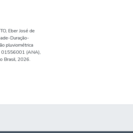
O, Eber José de
idade-Duração-
ão pluviométrica
go 01556001 (ANA),
do Brasil, 2026.