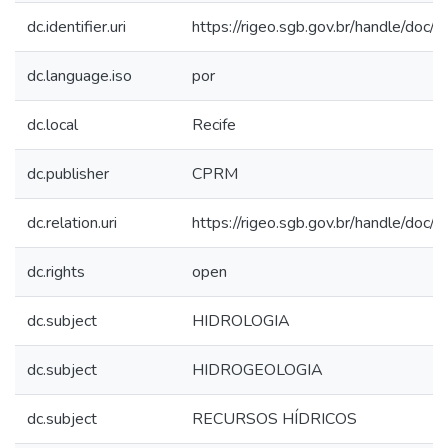
dc.identifier.uri
https://rigeo.sgb.gov.br/handle/doc
dc.language.iso
por
dc.local
Recife
dc.publisher
CPRM
dc.relation.uri
https://rigeo.sgb.gov.br/handle/doc
dc.rights
open
dc.subject
HIDROLOGIA
dc.subject
HIDROGEOLOGIA
dc.subject
RECURSOS HÍDRICOS