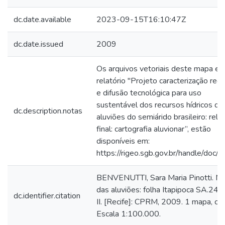
dc.date.available
2023-09-15T16:10:47Z
dc.date.issued
2009
Os arquivos vetoriais deste mapa e 
relatório "Projeto caracterização regi
e difusão tecnológica para uso
sustentável dos recursos hídricos da
dc.description.notas
aluviões do semiárido brasileiro: relat
final: cartografia aluvionar”, estão
disponíveis em:
https://rigeo.sgb.gov.br/handle/doc
BENVENUTTI, Sara Maria Pinotti. M
das aluviões: folha Itapipoca SA.24-
dc.identifier.citation
II. [Recife]: CPRM, 2009. 1 mapa, col
Escala 1:100.000.