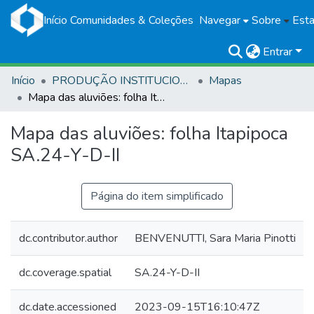
Início
Comunidades & Coleções
Navegar
Sobre
Esta
Entrar
Início
PRODUÇÃO INSTITUCIONAL
Mapas
Mapa das aluviões: folha Itapipoca SA.24-Y-D-II
Mapa das aluviões: folha Itapipoca
SA.24-Y-D-II
Página do item simplificado
dc.contributor.author
BENVENUTTI, Sara Maria Pinotti
dc.coverage.spatial
SA.24-Y-D-II
dc.date.accessioned
2023-09-15T16:10:47Z