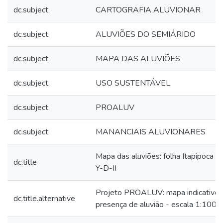
dc.subject
CARTOGRAFIA ALUVIONAR
dc.subject
ALUVIÕES DO SEMIÁRIDO
dc.subject
MAPA DAS ALUVIÕES
dc.subject
USO SUSTENTÁVEL
dc.subject
PROALUV
dc.subject
MANANCIAIS ALUVIONARES
Mapa das aluviões: folha Itapipoca 
dc.title
Y-D-II
Projeto PROALUV: mapa indicativo 
dc.title.alternative
presença de aluvião - escala 1:100.