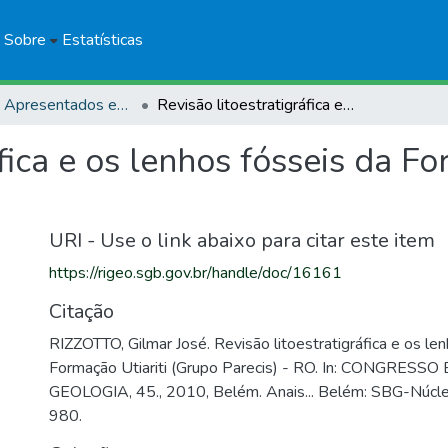
Sobre
Estatísticas
Trabalhos Apresentados em Eventos
Revisão litoestratigráfica e os lenhos fósseis da Formação Utiariti (Grupo Parecis) - RO
fica e os lenhos fósseis da F
URI - Use o link abaixo para citar este item
https://rigeo.sgb.gov.br/handle/doc/16161
Citação
RIZZOTTO, Gilmar José. Revisão litoestratigráfica e os le
Formação Utiariti (Grupo Parecis) - RO. In: CONGRESS
GEOLOGIA, 45., 2010, Belém. Anais... Belém: SBG-Núcle
980.