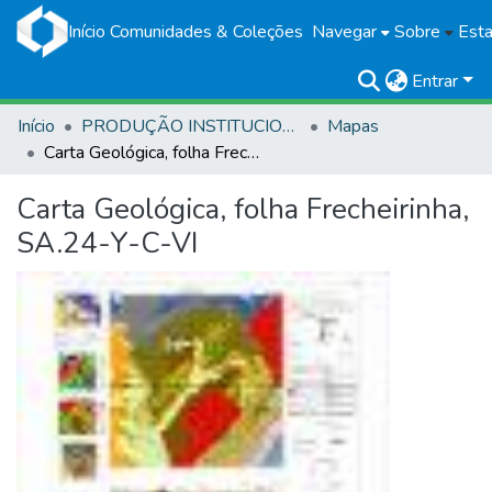
Início
Comunidades & Coleções
Navegar
Sobre
Esta
Entrar
Início
PRODUÇÃO INSTITUCIONAL
Mapas
Carta Geológica, folha Frecheirinha, SA.24-Y-C-VI
Carta Geológica, folha Frecheirinha,
SA.24-Y-C-VI