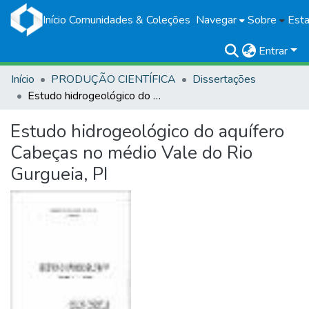
Início
Comunidades & Coleções
Navegar
Sobre
Esta
Entrar
Início
PRODUÇÃO CIENTÍFICA
Dissertações
Estudo hidrogeológico do aquífero Cabeças no médio Vale do Rio Gurgueia, PI
Estudo hidrogeológico do aquífero
Cabeças no médio Vale do Rio
Gurgueia, PI