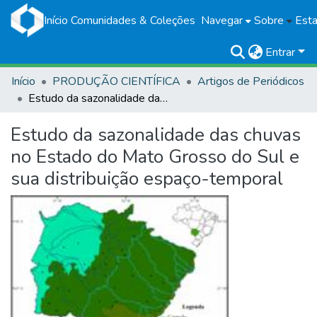
Início
Comunidades & Coleções
Navegar
Sobre
Esta
Entrar
Início
PRODUÇÃO CIENTÍFICA
Artigos de Periódicos
Estudo da sazonalidade das chuvas no Estado do Mato Grosso do Sul e sua distribuição espaço-temporal
Estudo da sazonalidade das chuvas
no Estado do Mato Grosso do Sul e
sua distribuição espaço-temporal