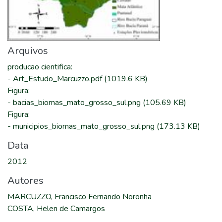
Arquivos
producao cientifica
:
-
Art_Estudo_Marcuzzo.pdf
(1019.6 KB)
Figura
:
-
bacias_biomas_mato_grosso_sul.png
(105.69 KB)
Figura
:
-
municipios_biomas_mato_grosso_sul.png
(173.13 KB)
Data
2012
Autores
MARCUZZO, Francisco Fernando Noronha
COSTA, Helen de Camargos