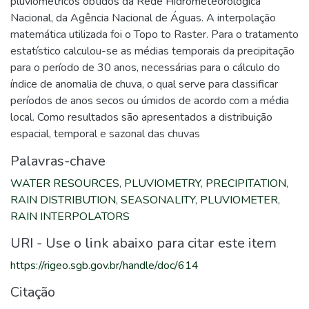
pluviométricos obtidos da Rede Hidrometeorológica
Nacional, da Agência Nacional de Águas. A interpolação
matemática utilizada foi o Topo to Raster. Para o tratamento
estatístico calculou-se as médias temporais da precipitação
para o período de 30 anos, necessárias para o cálculo do
índice de anomalia de chuva, o qual serve para classificar
períodos de anos secos ou úmidos de acordo com a média
local. Como resultados são apresentados a distribuição
espacial, temporal e sazonal das chuvas
Palavras-chave
WATER RESOURCES
,
PLUVIOMETRY
,
PRECIPITATION
,
RAIN DISTRIBUTION
,
SEASONALITY
,
PLUVIOMETER
,
RAIN INTERPOLATORS
URI - Use o link abaixo para citar este item
https://rigeo.sgb.gov.br/handle/doc/614
Citação