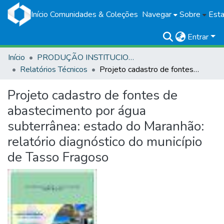
Início
Comunidades & Coleções
Navegar
Sobre
Esta
Entrar
Início
PRODUÇÃO INSTITUCIONAL
Relatórios Técnicos
Projeto cadastro de fontes de abastecimento por água subterrânea: estado do Maranhão: relatório diagnóstico do município de Tasso Fragoso
Projeto cadastro de fontes de
abastecimento por água
subterrânea: estado do Maranhão:
relatório diagnóstico do município
de Tasso Fragoso