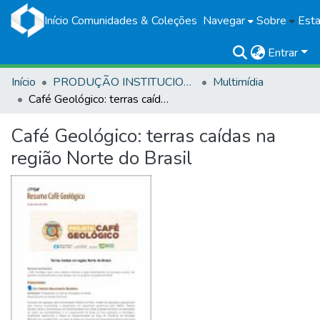
Início
Comunidades & Coleções
Navegar
Sobre
Esta
Entrar
Início
PRODUÇÃO INSTITUCIONAL
Multimídia
Café Geológico: terras caídas na região Norte do Brasil
Café Geológico: terras caídas na
região Norte do Brasil