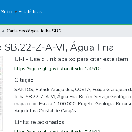
Sobre
Estatísticas
Carta geológica, folha SB.22-Z-A-VI, Água Fria
a SB.22-Z-A-VI, Água Fria
URI - Use o link abaixo para citar este item
https://rigeo.sgb.gov.br/handle/doc/24510
Citação
SANTOS, Patrick Araujo dos; COSTA, Felipe Grandjean da.
folha SB.22-Z-A-VI, Água Fria. Belém: Serviço Geológico 
mapa color. Escala 1:100.000. Projeto: Geologia, Recurso
Arquitetura Crustal de Carajás.
Links relacionados
https://rigeo.sgb.gov.br/handle/doc/24523