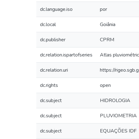
dc.language.iso
por
dc.local
Goiânia
dc.publisher
CPRM
dc.relation.ispartofseries
Atlas pluviométric
dc.relation.uri
https://rigeo.sgb
dc.rights
open
dc.subject
HIDROLOGIA
dc.subject
PLUVIOMETRIA
dc.subject
EQUAÇÕES IDF