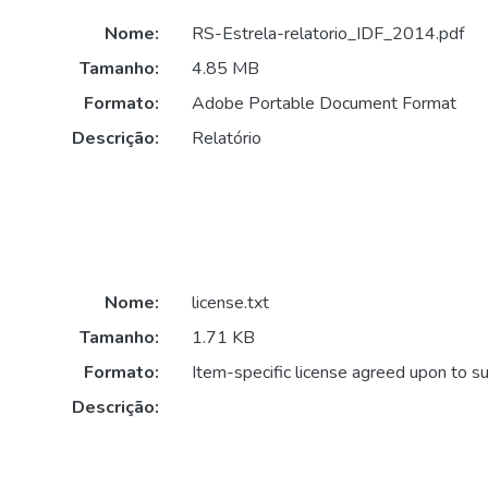
Nome:
RS-Estrela-relatorio_IDF_2014.pdf
Tamanho:
4.85 MB
Formato:
Adobe Portable Document Format
Descrição:
Relatório
Nome:
license.txt
Tamanho:
1.71 KB
Formato:
Item-specific license agreed upon to s
Descrição: