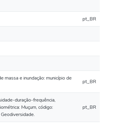
pt_BR
de massa e inundação: município de
pt_BR
sidade-duração-frequência,
viométrica: Muçum, código:
pt_BR
 Geodiversidade.