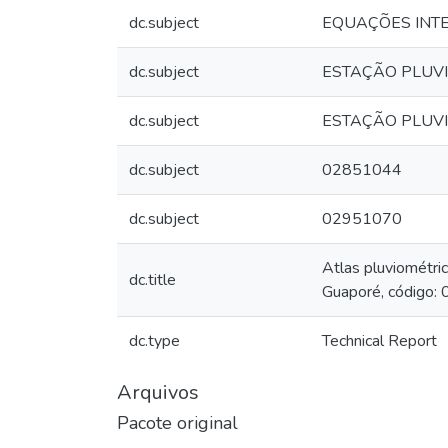
dc.subject
EQUAÇÕES INT
dc.subject
ESTAÇÃO PLUV
dc.subject
ESTAÇÃO PLUV
dc.subject
02851044
dc.subject
02951070
Atlas pluviométric
dc.title
Guaporé, código:
dc.type
Technical Report
Arquivos
Pacote original