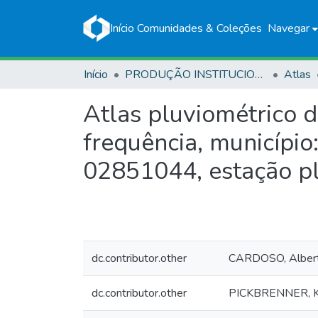
Início
Comunidades & Coleções
Navegar
Início
PRODUÇÃO INSTITUCIONAL
Atlas
Atlas pluviométrico 
frequência, município:
02851044, estação p
dc.contributor.other
CARDOSO, Albert 
dc.contributor.other
PICKBRENNER, K