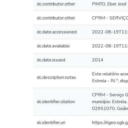
dc.contributor.other
PINTO, Eber José
dc.contributor.other
CPRM - SERVIÇ
dc.date.accessioned
2022-08-19T11:
dc.date.available
2022-08-19T11:
dc.date.issued
2014
Este relatório ac
dc.description.notas
Estrela - RJ ", di
CPRM - Serviço Ge
dc.identifier.citation
município: Estrel
02951070. Goiâni
dc.identifier.uri
https://rigeo.sgb