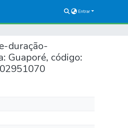
Entrar
de-duração-
ca: Guaporé, código:
: 02951070