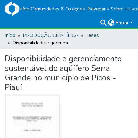
Início
Comunidades & Coleções
Navegar
Sobre
Esta
Entrar
Início
PRODUÇÃO CIENTÍFICA
Teses
Disponibilidade e gerenciamento sustentável do aqüífero Serra Grande no município de Picos - Piauí
Disponibilidade e gerenciamento
sustentável do aqüífero Serra
Grande no município de Picos -
Piauí