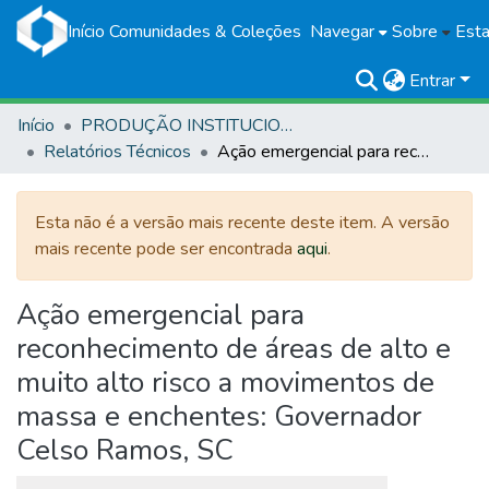
Início
Comunidades & Coleções
Navegar
Sobre
Esta
Entrar
Início
PRODUÇÃO INSTITUCIONAL
Relatórios Técnicos
Ação emergencial para reconhecimento de áreas de alto e muito alto risco a movimentos de massa e enchentes: Governador Celso Ramos, SC
Esta não é a versão mais recente deste item. A versão
mais recente pode ser encontrada
aqui
.
Ação emergencial para
reconhecimento de áreas de alto e
muito alto risco a movimentos de
massa e enchentes: Governador
Celso Ramos, SC