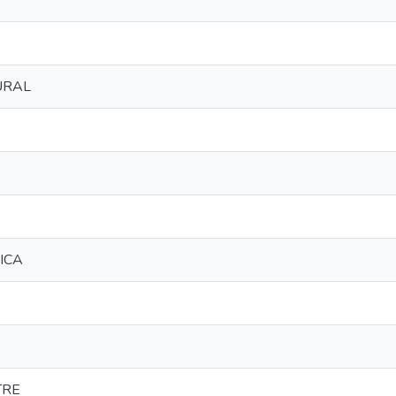
URAL
ICA
TRE