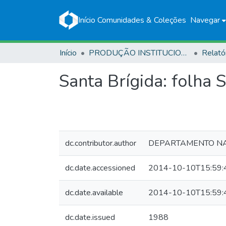
Início
Comunidades & Coleções
Navegar
Início
PRODUÇÃO INSTITUCIONAL
Relató
Santa Brígida: folha 
dc.contributor.author
DEPARTAMENTO NA
dc.date.accessioned
2014-10-10T15:59:
dc.date.available
2014-10-10T15:59:
dc.date.issued
1988