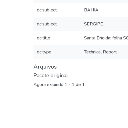
dc.subject
BAHIA
dc.subject
SERGIPE
dc.title
Santa Brígida: folha 
dc.type
Technical Report
Arquivos
Pacote original
Agora exibindo
1 - 1 de 1