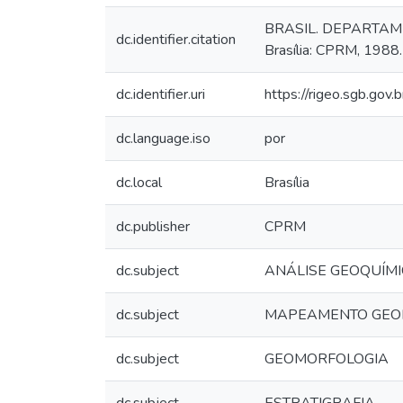
BRASIL. DEPARTAMEN
dc.identifier.citation
Brasília: CPRM, 1988.
dc.identifier.uri
https://rigeo.sgb.gov
dc.language.iso
por
dc.local
Brasília
dc.publisher
CPRM
dc.subject
ANÁLISE GEOQUÍM
dc.subject
MAPEAMENTO GEO
dc.subject
GEOMORFOLOGIA