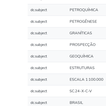
dc.subject
PETROQUÍMICA
dc.subject
PETROGÊNESE
dc.subject
GRANÍTICAS
dc.subject
PROSPECÇÃO
dc.subject
GEOQUÍMICA
dc.subject
ESTRUTURAS
dc.subject
ESCALA 1:100.000
dc.subject
SC.24-X-C-V
dc.subject
BRASIL