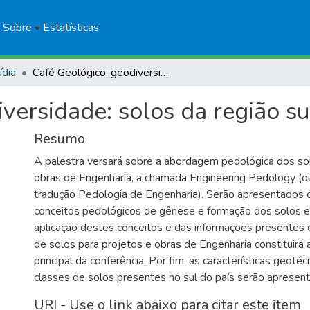
Sobre
Estatísticas
ídia
Café Geológico: geodiversidade: solos da região sul
versidade: solos da região su
Resumo
A palestra versará sobre a abordagem pedológica dos sol
obras de Engenharia, a chamada Engineering Pedology (ou
tradução Pedologia de Engenharia). Serão apresentados
conceitos pedológicos de gênese e formação dos solos e 
aplicação destes conceitos e das informações presente
de solos para projetos e obras de Engenharia constituir
principal da conferência. Por fim, as características geotéc
classes de solos presentes no sul do país serão apresent
URI - Use o link abaixo para citar este item