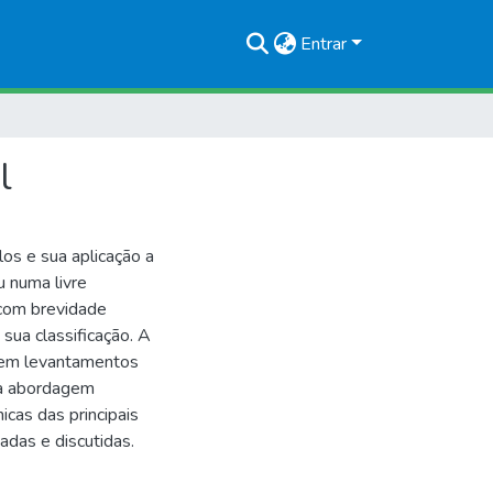
Entrar
l
os e sua aplicação a
 numa livre
 com brevidade
sua classificação. A
s em levantamentos
á a abordagem
nicas das principais
adas e discutidas.