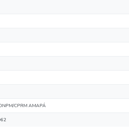
5 DNPM/CPRM AMAPÁ
062