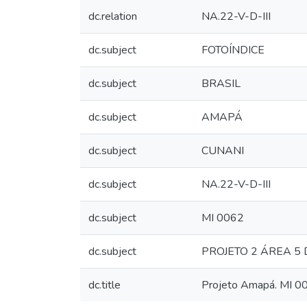
dc.relation
NA.22-V-D-III
dc.subject
FOTOÍNDICE
dc.subject
BRASIL
dc.subject
AMAPÁ
dc.subject
CUNANI
dc.subject
NA.22-V-D-III
dc.subject
MI 0062
dc.subject
PROJETO 2 ÁREA 
dc.title
Projeto Amapá. MI 0