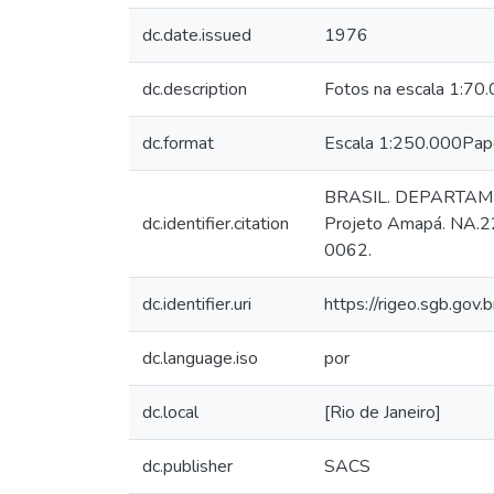
dc.date.issued
1976
dc.description
Fotos na escala 1:70
dc.format
Escala 1:250.000Pape
BRASIL. DEPARTA
dc.identifier.citation
Projeto Amapá. NA.22-
0062.
dc.identifier.uri
https://rigeo.sgb.gov
dc.language.iso
por
dc.local
[Rio de Janeiro]
dc.publisher
SACS