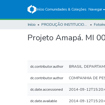
Início
Comunidades & Coleções
Navegar
Início
PRODUÇÃO INSTITUCIONAL
Fotoín
Projeto Amapá. MI 0
dc.contributor.author
BRASIL. DEPARTA
dc.contributor.author
COMPANHIA DE PE
dc.date.accessioned
2014-09-12T15:20:
dc.date.available
2014-09-12T15:20: