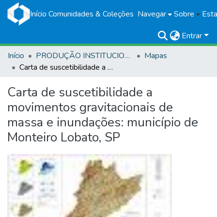
Início
Comunidades & Coleções
Navegar
Sobre
Esta
Entrar
Início
PRODUÇÃO INSTITUCIONAL
Mapas
Carta de suscetibilidade a movimentos gravitacionais de massa e inundações: município de Monteiro Lobato, SP
Carta de suscetibilidade a
movimentos gravitacionais de
massa e inundações: município de
Monteiro Lobato, SP