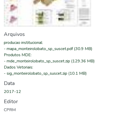
Arquivos
producao institucional
:
-
mapa_monteirolobato_sp_suscet.pdf
(30.9 MB)
Produtos MDE
:
-
mde_monteirolobato_sp_suscet.zip
(129.36 MB)
Dados Vetoriais
:
-
sig_monteirolobato_sp_suscet.zip
(10.1 MB)
Data
2017-12
Editor
CPRM