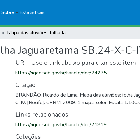
Sobre
Estatísticas
Mapa das aluviões: folha Jaguaretama SB.24-X-C-IV
olha Jaguaretama SB.24-X-C-
URI - Use o link abaixo para citar este item
https://rigeo.sgb.gov.br/handle/doc/24275
Citação
BRANDÃO, Ricardo de Lima. Mapa das aluviões: folha J
C-IV. [Recife]: CPRM, 2009. 1 mapa, color. Escala 1:100.
Links relacionados
https://rigeo.sgb.gov.br/handle/doc/21819
Coleções