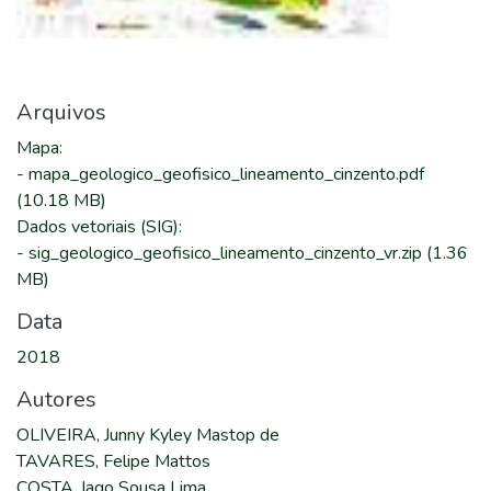
Arquivos
Mapa
:
-
mapa_geologico_geofisico_lineamento_cinzento.pdf
(10.18 MB)
Dados vetoriais (SIG)
:
-
sig_geologico_geofisico_lineamento_cinzento_vr.zip
(1.36
MB)
Data
2018
Autores
OLIVEIRA, Junny Kyley Mastop de
TAVARES, Felipe Mattos
COSTA, Iago Sousa Lima