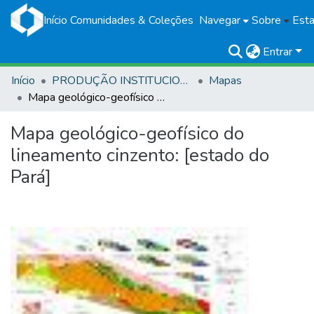
Início
Comunidades & Coleções
Navegar
Sobre
Esta
Entrar
Início
PRODUÇÃO INSTITUCIONAL
Mapas
Mapa geológico-geofísico do lineamento cinzento: [estado do Pará]
Mapa geológico-geofísico do
lineamento cinzento: [estado do
Pará]