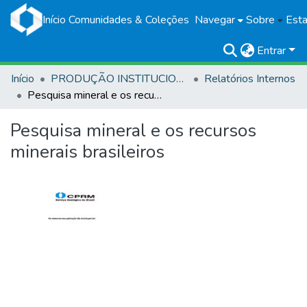
Início
Comunidades & Coleções
Navegar
Sobre
Esta
Entrar
Início
PRODUÇÃO INSTITUCIONAL
Relatórios Internos
Pesquisa mineral e os recursos minerais brasileiros
Pesquisa mineral e os recursos
minerais brasileiros