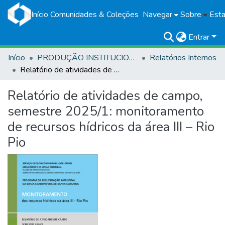
Início
Comunidades & Coleções
Navegar
Sobre
Esta
Entrar
Início
PRODUÇÃO INSTITUCIONAL
Relatórios Internos
Relatório de atividades de campo, semestre 2025/1: monitoramento de recursos hídricos da área III – Rio Pio
Relatório de atividades de campo,
semestre 2025/1: monitoramento
de recursos hídricos da área III – Rio
Pio