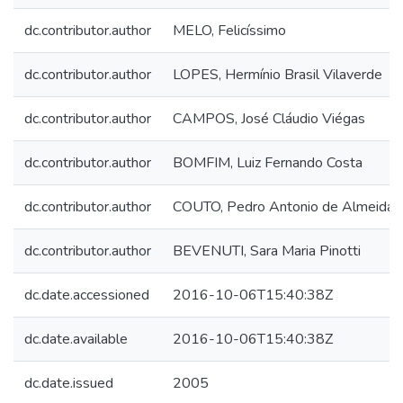
dc.contributor.author
MELO, Felicíssimo
dc.contributor.author
LOPES, Hermínio Brasil Vilaverde
dc.contributor.author
CAMPOS, José Cláudio Viégas
dc.contributor.author
BOMFIM, Luiz Fernando Costa
dc.contributor.author
COUTO, Pedro Antonio de Almeida
dc.contributor.author
BEVENUTI, Sara Maria Pinotti
dc.date.accessioned
2016-10-06T15:40:38Z
dc.date.available
2016-10-06T15:40:38Z
dc.date.issued
2005