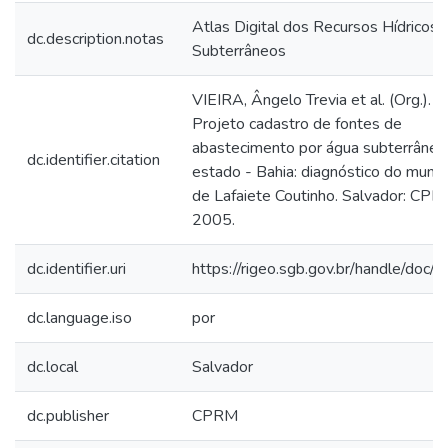
Atlas Digital dos Recursos Hídricos
dc.description.notas
Subterrâneos
VIEIRA, Ângelo Trevia et al. (Org.).
Projeto cadastro de fontes de
abastecimento por água subterrânea
dc.identifier.citation
estado - Bahia: diagnóstico do munic
de Lafaiete Coutinho. Salvador: CPR
2005.
dc.identifier.uri
https://rigeo.sgb.gov.br/handle/doc
dc.language.iso
por
dc.local
Salvador
dc.publisher
CPRM