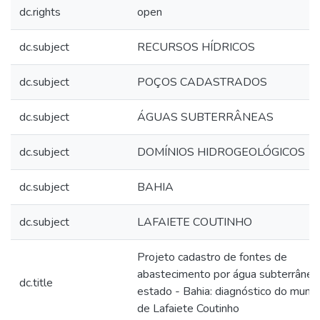
dc.rights
open
dc.subject
RECURSOS HÍDRICOS
dc.subject
POÇOS CADASTRADOS
dc.subject
ÁGUAS SUBTERRÂNEAS
dc.subject
DOMÍNIOS HIDROGEOLÓGICOS
dc.subject
BAHIA
dc.subject
LAFAIETE COUTINHO
Projeto cadastro de fontes de
abastecimento por água subterrânea
dc.title
estado - Bahia: diagnóstico do munic
de Lafaiete Coutinho