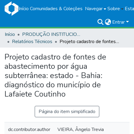
Início
Comunidades & Coleções
Navegar
Sobre
Esta
Entrar
Início
PRODUÇÃO INSTITUCIONAL
Relatórios Técnicos
Projeto cadastro de fontes de abastecimento por água subterrânea: estado - Bahia: diagnóstico do município de Lafaiete Coutinho
Projeto cadastro de fontes de
abastecimento por água
subterrânea: estado - Bahia:
diagnóstico do município de
Lafaiete Coutinho
Página do item simplificado
dc.contributor.author
VIEIRA, Ângelo Trevia