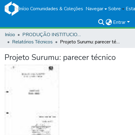
Início
Comunidades & Coleções
Navegar
Sobre
Esta
Entrar
Início
PRODUÇÃO INSTITUCIONAL
Relatórios Técnicos
Projeto Surumu: parecer técnico
Projeto Surumu: parecer técnico