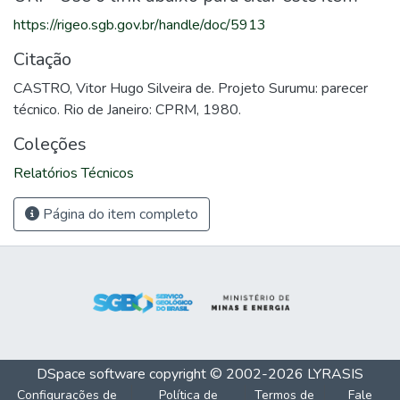
https://rigeo.sgb.gov.br/handle/doc/5913
Citação
CASTRO, Vitor Hugo Silveira de. Projeto Surumu: parecer
técnico. Rio de Janeiro: CPRM, 1980.
Coleções
Relatórios Técnicos
Página do item completo
DSpace software
copyright © 2002-2026
LYRASIS
Configurações de
Política de
Termos de
Fale