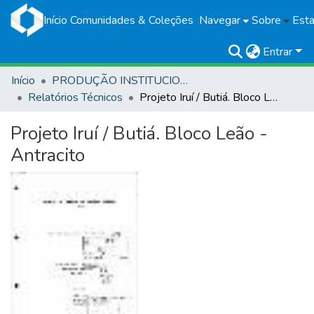
Início
Comunidades & Coleções
Navegar
Sobre
Esta
Entrar
Início
PRODUÇÃO INSTITUCIONAL
Relatórios Técnicos
Projeto Iruí / Butiá. Bloco Leão - Antracito
Projeto Iruí / Butiá. Bloco Leão -
Antracito