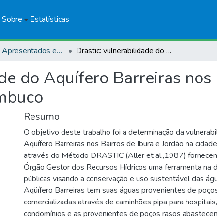
Sobre
Estatísticas
Trabalhos Apresentados em Eventos
Drastic: vulnerabilidade do Aquífero Barreiras nos bairros de Ibura e Jordão, Recife, Pernambuco
ade do Aquífero Barreiras nos 
ambuco
Resumo
O objetivo deste trabalho foi a determinação da vulnerabi
Aqüífero Barreiras nos Bairros de Ibura e Jordão na cidad
através do Método DRASTIC (Aller et al.,1987) fornece
Órgão Gestor dos Recursos Hídricos uma ferramenta na de
públicas visando a conservação e uso sustentável das ág
Aqüífero Barreiras tem suas águas provenientes de poço
comercializadas através de caminhões pipa para hospitais,
condomínios e as provenientes de poços rasos abastece