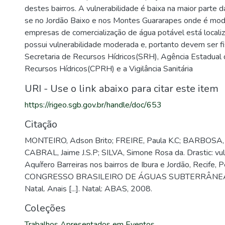
destes bairros. A vulnerabilidade é baixa na maior parte 
se no Jordão Baixo e nos Montes Guararapes onde é mod
empresas de comercialização de água potável está locali
possui vulnerabilidade moderada e, portanto devem ser fi
Secretaria de Recursos Hídricos(SRH), Agência Estadual
Recursos Hídricos(CPRH) e a Vigilância Sanitária
URI - Use o link abaixo para citar este item
https://rigeo.sgb.gov.br/handle/doc/653
Citação
MONTEIRO, Adson Brito; FREIRE, Paula K.C; BARBOSA, G
CABRAL, Jaime J.S.P; SILVA, Simone Rosa da. Drastic: vul
Aquífero Barreiras nos bairros de Ibura e Jordão, Recife, 
CONGRESSO BRASILEIRO DE ÁGUAS SUBTERRÂNEAS,
Natal. Anais [...]. Natal: ABAS, 2008.
Coleções
Trabalhos Apresentados em Eventos