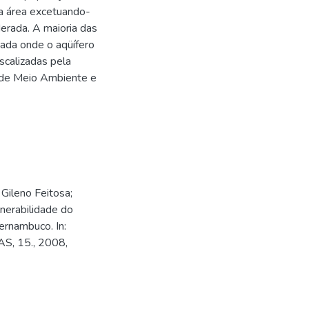
da área excetuando-
erada. A maioria das
zada onde o aqüífero
scalizadas pela
 de Meio Ambiente e
ileno Feitosa;
nerabilidade do
Pernambuco. In:
 15., 2008,