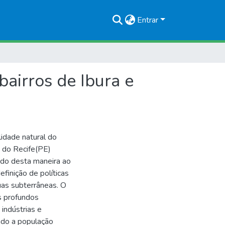
Entrar
bairros de Ibura e
lidade natural do
e do Recife(PE)
ndo desta maneira ao
finição de políticas
uas subterrâneas. O
s profundos
 indústrias e
ndo a população