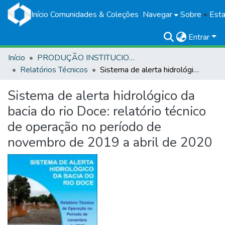
Início
Comunidades & Coleções
Navegar
Sobre
Esta
Entrar
Início
PRODUÇÃO INSTITUCIONAL
Relatórios Técnicos
Sistema de alerta hidrológico da bacia do rio Doce: relatório técnico de operação no período de novembro de 2019 a abril de 2020
Sistema de alerta hidrológico da
bacia do rio Doce: relatório técnico
de operação no período de
novembro de 2019 a abril de 2020