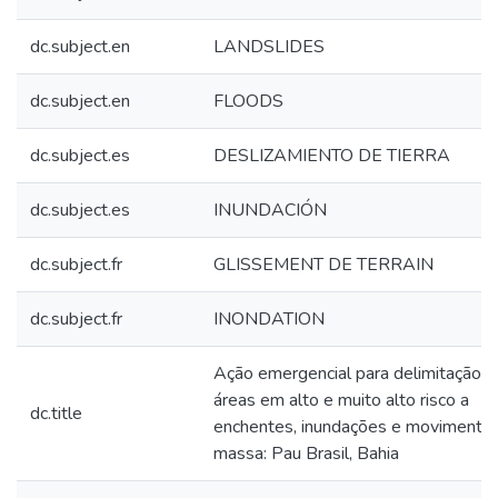
dc.subject.en
LANDSLIDES
dc.subject.en
FLOODS
dc.subject.es
DESLIZAMIENTO DE TIERRA
dc.subject.es
INUNDACIÓN
dc.subject.fr
GLISSEMENT DE TERRAIN
dc.subject.fr
INONDATION
Ação emergencial para delimitação d
áreas em alto e muito alto risco a
dc.title
enchentes, inundações e movimento
massa: Pau Brasil, Bahia