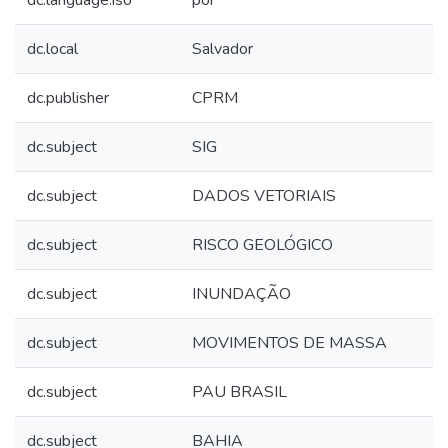
dc.language.iso
por
dc.local
Salvador
dc.publisher
CPRM
dc.subject
SIG
dc.subject
DADOS VETORIAIS
dc.subject
RISCO GEOLÓGICO
dc.subject
INUNDAÇÃO
dc.subject
MOVIMENTOS DE MASSA
dc.subject
PAU BRASIL
dc.subject
BAHIA