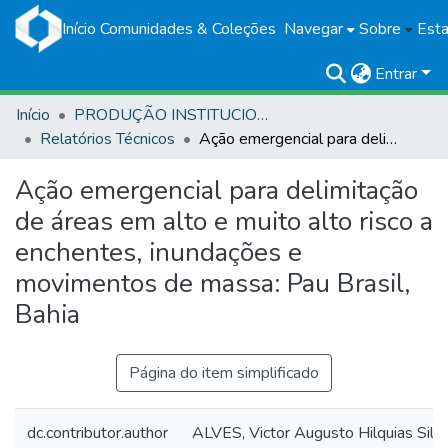
Início
Comunidades & Coleções
Navegar
Sobre
Esta
Entrar
Início
PRODUÇÃO INSTITUCIONAL
Relatórios Técnicos
Ação emergencial para delimitação de áreas em alto e muito alto risco a enchentes, inundações e movimentos de massa: Pau Brasil, Bahia
Ação emergencial para delimitação
de áreas em alto e muito alto risco a
enchentes, inundações e
movimentos de massa: Pau Brasil,
Bahia
Página do item simplificado
dc.contributor.author
ALVES, Victor Augusto Hilquias Silv