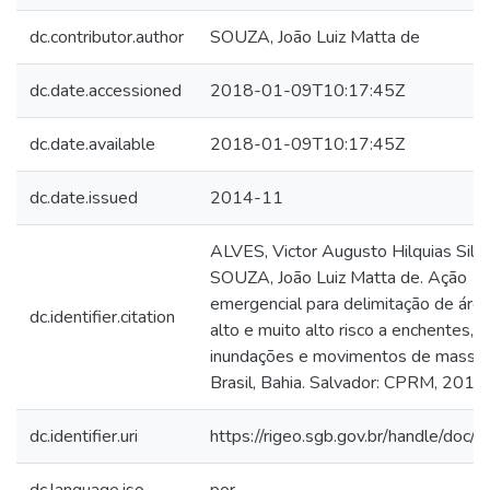
dc.contributor.author
SOUZA, João Luiz Matta de
dc.date.accessioned
2018-01-09T10:17:45Z
dc.date.available
2018-01-09T10:17:45Z
dc.date.issued
2014-11
ALVES, Victor Augusto Hilquias Silva
SOUZA, João Luiz Matta de. Ação
emergencial para delimitação de áre
dc.identifier.citation
alto e muito alto risco a enchentes,
inundações e movimentos de massa:
Brasil, Bahia. Salvador: CPRM, 2014.
dc.identifier.uri
https://rigeo.sgb.gov.br/handle/doc