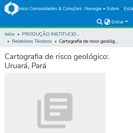
Início
Comunidades & Coleções
Navegar
Sobre
Esta
Entrar
Início
PRODUÇÃO INSTITUCIONAL
Relatórios Técnicos
Cartografia de risco geológico: Uruará, Pará
Cartografia de risco geológico:
Uruará, Pará