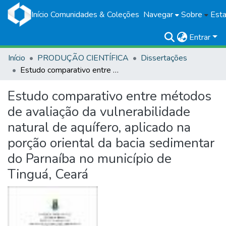
Início
Comunidades & Coleções
Navegar
Sobre
Esta
Entrar
Início
PRODUÇÃO CIENTÍFICA
Dissertações
Estudo comparativo entre métodos de avaliação da vulnerabilidade natural de aquífero, aplicado na porção oriental da bacia sedimentar do Parnaíba no município de Tinguá, Ceará
Estudo comparativo entre métodos
de avaliação da vulnerabilidade
natural de aquífero, aplicado na
porção oriental da bacia sedimentar
do Parnaíba no município de
Tinguá, Ceará