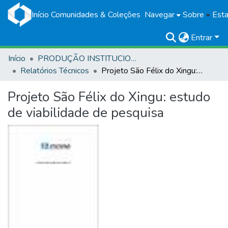
Início
Comunidades & Coleções
Navegar
Sobre
Esta
Entrar
Início
PRODUÇÃO INSTITUCIONAL
Relatórios Técnicos
Projeto São Félix do Xingu: estudo de viabilidade de pesquisa
Projeto São Félix do Xingu: estudo
de viabilidade de pesquisa