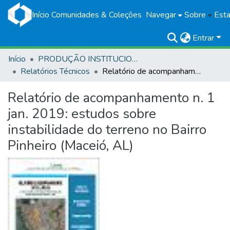
Início
Comunidades & Coleções
Navegar
Sobre
Esta
Entrar
Início
PRODUÇÃO INSTITUCIONAL
Relatórios Técnicos
Relatório de acompanhamento n. 1 jan. 2019: estudos sobre instabilidade do terreno no Bairro Pinheiro (Maceió, AL)
Relatório de acompanhamento n. 1
jan. 2019: estudos sobre
instabilidade do terreno no Bairro
Pinheiro (Maceió, AL)