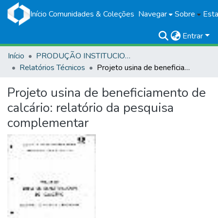
Início
Comunidades & Coleções
Navegar
Sobre
Esta
Entrar
Início
PRODUÇÃO INSTITUCIONAL
Relatórios Técnicos
Projeto usina de beneficiamento de calcário: relatório da pesquisa complementar
Projeto usina de beneficiamento de
calcário: relatório da pesquisa
complementar