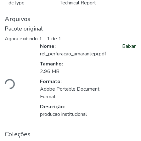
dc.type
Technical Report
Arquivos
Pacote original
Agora exibindo
1 - 1 de 1
Nome:
Baixar
rel_perfuracao_amarantepi.pdf
Tamanho:
2.96 MB
ando...
Formato:
Adobe Portable Document
Format
Descrição:
producao institucional
Coleções