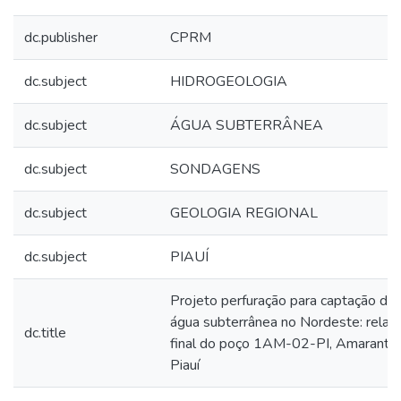
dc.publisher
CPRM
dc.subject
HIDROGEOLOGIA
dc.subject
ÁGUA SUBTERRÂNEA
dc.subject
SONDAGENS
dc.subject
GEOLOGIA REGIONAL
dc.subject
PIAUÍ
Projeto perfuração para captação de
água subterrânea no Nordeste: relató
dc.title
final do poço 1AM-02-PI, Amarante,
Piauí