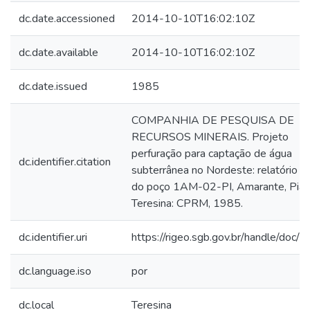
dc.date.accessioned
2014-10-10T16:02:10Z
dc.date.available
2014-10-10T16:02:10Z
dc.date.issued
1985
COMPANHIA DE PESQUISA DE
RECURSOS MINERAIS. Projeto
perfuração para captação de água
dc.identifier.citation
subterrânea no Nordeste: relatório fi
do poço 1AM-02-PI, Amarante, Piauí
Teresina: CPRM, 1985.
dc.identifier.uri
https://rigeo.sgb.gov.br/handle/doc/
dc.language.iso
por
dc.local
Teresina