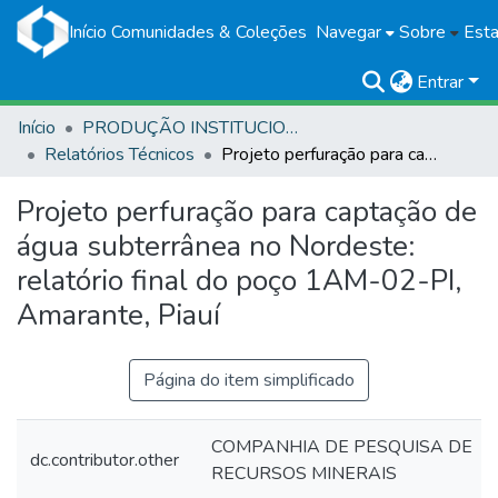
Início
Comunidades & Coleções
Navegar
Sobre
Esta
Entrar
Início
PRODUÇÃO INSTITUCIONAL
Relatórios Técnicos
Projeto perfuração para captação de água subterrânea no Nordeste: relatório final do poço 1AM-02-PI, Amarante, Piauí
Projeto perfuração para captação de
água subterrânea no Nordeste:
relatório final do poço 1AM-02-PI,
Amarante, Piauí
Página do item simplificado
COMPANHIA DE PESQUISA DE
dc.contributor.other
RECURSOS MINERAIS