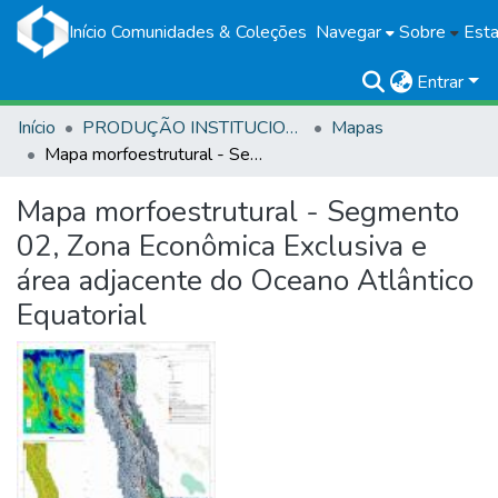
Início
Comunidades & Coleções
Navegar
Sobre
Esta
Entrar
Início
PRODUÇÃO INSTITUCIONAL
Mapas
Mapa morfoestrutural - Segmento 02, Zona Econômica Exclusiva e área adjacente do Oceano Atlântico Equatorial
Mapa morfoestrutural - Segmento
02, Zona Econômica Exclusiva e
área adjacente do Oceano Atlântico
Equatorial