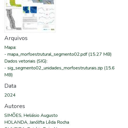
Arquivos
Mapa
:
-
mapa_morfoestrutural_segmento02.pdf
(15.27 MB)
Dados vetoriais (SIG)
:
-
sig_segmento02_unidades_morfoestruturais.zip
(15.6
MB)
Data
2024
Autores
SIMÕES, Heliásio Augusto
HOLANDA, Janólfta Lêda Rocha