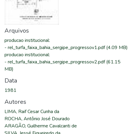
Arquivos
producao institucional
:
-
rel_turfa_faixa_bahia_sergipe_progressov1.pdf
(4.09 MB)
producao institucional
:
-
rel_turfa_faixa_bahia_sergipe_progressov2.pdf
(61.15
MB)
Data
1981
Autores
LIMA, Raif Cesar Cunha da
ROCHA, Antônio José Dourado
ARAGÃO, Guilherme Cavalcanti de
SILVA, Jessé Figueiredo da