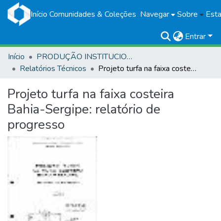
Início
Comunidades & Coleções
Navegar
Sobre
Esta
Entrar
Início
PRODUÇÃO INSTITUCIONAL
Relatórios Técnicos
Projeto turfa na faixa costeira Bahia-Sergipe: relatório de progresso
Projeto turfa na faixa costeira
Bahia-Sergipe: relatório de
progresso