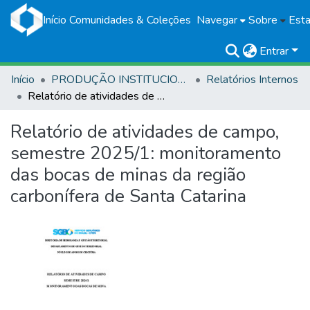
Início
Comunidades & Coleções
Navegar
Sobre
Esta
Entrar
Início
PRODUÇÃO INSTITUCIONAL
Relatórios Internos
Relatório de atividades de campo, semestre 2025/1: monitoramento das bocas de minas da região carbonífera de Santa Catarina
Relatório de atividades de campo,
semestre 2025/1: monitoramento
das bocas de minas da região
carbonífera de Santa Catarina