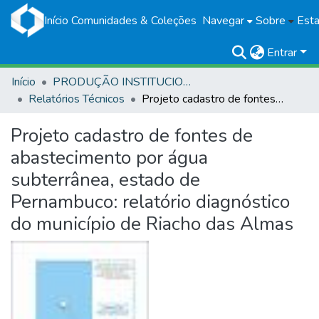
Início
Comunidades & Coleções
Navegar
Sobre
Esta
Entrar
Início
PRODUÇÃO INSTITUCIONAL
Relatórios Técnicos
Projeto cadastro de fontes de abastecimento por água subterrânea, estado de Pernambuco: relatório diagnóstico do município de Riacho das Almas
Projeto cadastro de fontes de
abastecimento por água
subterrânea, estado de
Pernambuco: relatório diagnóstico
do município de Riacho das Almas