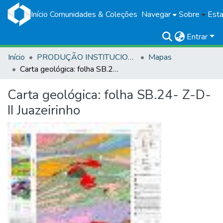
Início
Comunidades & Coleções
Navegar
Sobre
Esta
Entrar
Início
PRODUÇÃO INSTITUCIONAL
Mapas
Carta geológica: folha SB.24- Z-D-II Juazeirinho
Carta geológica: folha SB.24- Z-D-
II Juazeirinho