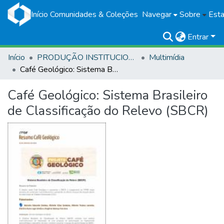
Início
Comunidades & Coleções
Navegar
Sobre
Esta
Entrar
Início
PRODUÇÃO INSTITUCIONAL
Multimídia
Café Geológico: Sistema Brasileiro de Classificação do Relevo (SBCR)
Café Geológico: Sistema Brasileiro
de Classificação do Relevo (SBCR)