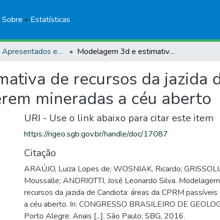
Sobre
Estatísticas
Trabalhos Apresentados em Eventos
Modelagem 3d e estimativa de recursos da jazida de Candiota: áreas da CPRM passíveis de serem mineradas a céu aberto
ativa de recursos da jazida d
rem mineradas a céu aberto
URI - Use o link abaixo para citar este item
https://rigeo.sgb.gov.br/handle/doc/17087
Citação
ARAÚJO, Luiza Lopes de; WOSNIAK, Ricardo; GRISSOLI
Moussalle; ANDRIOTTI, José Leonardo Silva. Modelagem 
recursos da jazida de Candiota: áreas da CPRM passívei
a céu aberto. In: CONGRESSO BRASILEIRO DE GEOLOGI
Porto Alegre. Anais [...]. São Paulo: SBG, 2016.