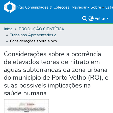
Início
Comunidades & Coleções
Navegar
Sobre
Esta
Entrar
Início
PRODUÇÃO CIENTÍFICA
Trabalhos Apresentados em Eventos
Considerações sobre a ocorrência de elevados teores de nitrato em águas subterraneas da zona urbana do municipio de Porto Velho (RO), e suas possiveis implicações na saúde humana
Considerações sobre a ocorrência
de elevados teores de nitrato em
águas subterraneas da zona urbana
do municipio de Porto Velho (RO), e
suas possiveis implicações na
saúde humana