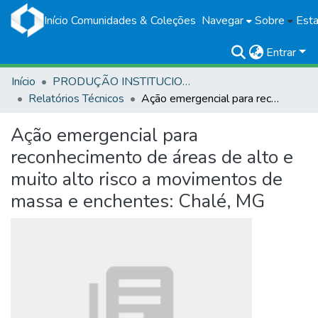
Início
Comunidades & Coleções
Navegar
Sobre
Esta
Entrar
Início
PRODUÇÃO INSTITUCIONAL
Relatórios Técnicos
Ação emergencial para reconhecimento de áreas de alto e muito alto risco a movimentos de massa e enchentes: Chalé, MG
Ação emergencial para
reconhecimento de áreas de alto e
muito alto risco a movimentos de
massa e enchentes: Chalé, MG