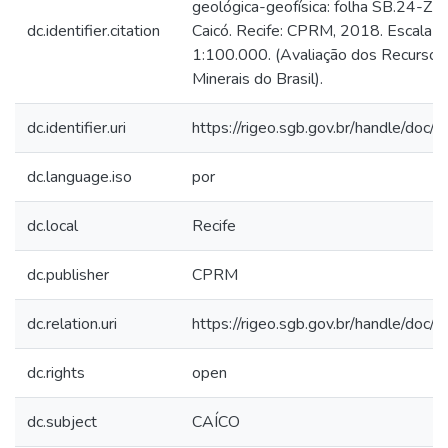
geológica-geofísica: folha SB.24-Z-B
dc.identifier.citation
Caicó. Recife: CPRM, 2018. Escala
1:100.000. (Avaliação dos Recursos
Minerais do Brasil).
dc.identifier.uri
https://rigeo.sgb.gov.br/handle/doc
dc.language.iso
por
dc.local
Recife
dc.publisher
CPRM
dc.relation.uri
https://rigeo.sgb.gov.br/handle/doc
dc.rights
open
dc.subject
CAÍCO