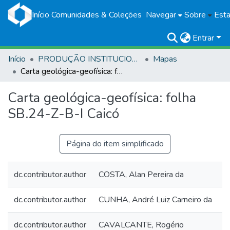
Início
Comunidades & Coleções
Navegar
Sobre
Esta
Entrar
Início
PRODUÇÃO INSTITUCIONAL
Mapas
Carta geológica-geofísica: folha SB.24-Z-B-I Caicó
Carta geológica-geofísica: folha
SB.24-Z-B-I Caicó
Página do item simplificado
dc.contributor.author
COSTA, Alan Pereira da
dc.contributor.author
CUNHA, André Luiz Carneiro da
dc.contributor.author
CAVALCANTE, Rogério