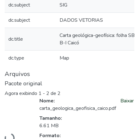
dc.subject
SIG
dc.subject
DADOS VETORIAS
Carta geológica-geofísica: folha SB.
dc.title
B-I Caicó
dc.type
Map
Arquivos
Pacote original
Agora exibindo
1 - 2 de 2
Nome:
Baixar
carta_geologica_geofisica_caico.pdf
Tamanho:
6.61 MB
Carregando...
Formato: