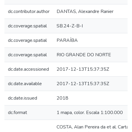
dc.contributor.author
DANTAS, Alexandre Ranier
dc.coverage.spatial
SB.24-Z-B-I
dc.coverage.spatial
PARAÍBA
dc.coverage.spatial
RIO GRANDE DO NORTE
dc.date.accessioned
2017-12-13T15:37:35Z
dc.date.available
2017-12-13T15:37:35Z
dc.date.issued
2018
dc.format
1 mapa, color. Escala 1:100.000
COSTA, Alan Pereira da et al. Carta