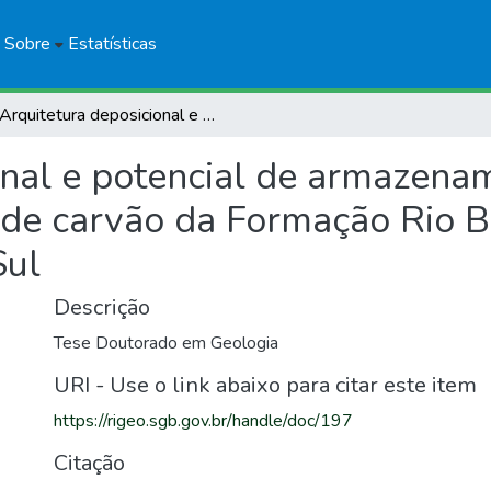
Sobre
Estatísticas
Arquitetura deposicional e potencial de armazenamento em arenitos associados às jazidas de carvão da Formação Rio Bonito na região do rio Jacuí, Rio Grande do Sul
onal e potencial de armazena
 de carvão da Formação Rio Bo
Sul
Descrição
Tese Doutorado em Geologia
URI - Use o link abaixo para citar este item
https://rigeo.sgb.gov.br/handle/doc/197
Citação