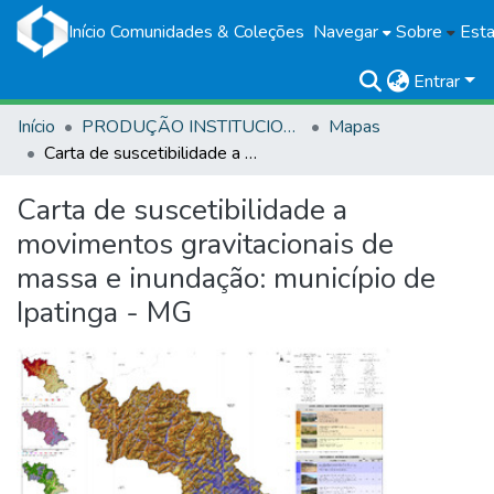
Início
Comunidades & Coleções
Navegar
Sobre
Esta
Entrar
Início
PRODUÇÃO INSTITUCIONAL
Mapas
Carta de suscetibilidade a movimentos gravitacionais de massa e inundação: município de Ipatinga - MG
Carta de suscetibilidade a
movimentos gravitacionais de
massa e inundação: município de
Ipatinga - MG