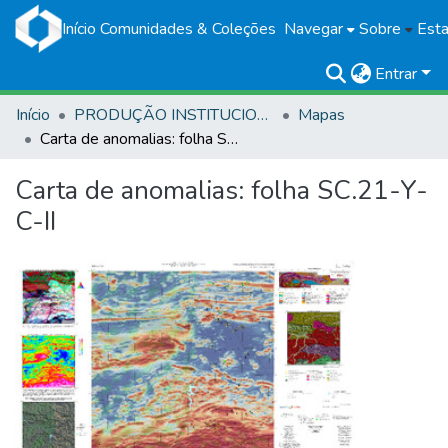
Início
Comunidades & Coleções
Navegar
Sobre
Esta
Entrar
Início
PRODUÇÃO INSTITUCIONAL
Mapas
Carta de anomalias: folha SC.21-Y-C-II
Carta de anomalias: folha SC.21-Y-
C-II