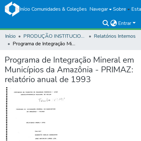
Início
Comunidades & Coleções
Navegar
Sobre
Esta
Entrar
Início
PRODUÇÃO INSTITUCIONAL
Relatórios Internos
Programa de Integração Mineral em Municípios da Amazônia - PRIMAZ: relatório anual de 1993
Programa de Integração Mineral em
Municípios da Amazônia - PRIMAZ:
relatório anual de 1993